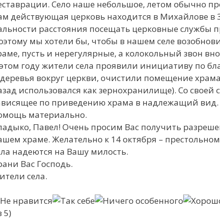
еставрации. Село наше небольшое, летом обычно пр
ам действующая церковь находится в Михайлове в 30
альности расстояния посещать церковные службы п
оэтому мы хотели бы, чтобы в нашем селе возобнов
раме, пусть и нерегулярные, а колокольный звон вно
 этом году жители села проявили инициативу по бл
 деревья вокруг церкви, очистили помещение храма о
азад использовался как зернохранилище). Со своей 
ависящее по приведению храма в надлежащий вид. К
омощь материально.
ладыко, Павел! Очень просим Вас получить разреше
ашем храме. Желательно к 14 октября – престольном
ела надеются на Вашу милость.
рани Вас Господь.
ители села.
 5)