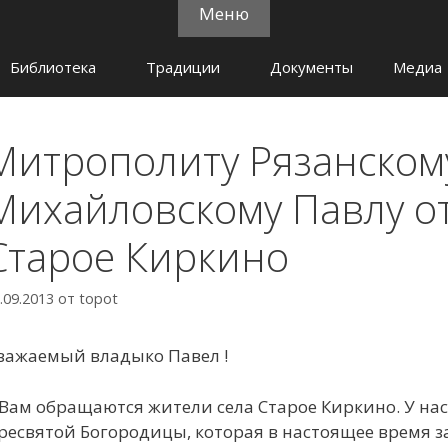
Меню
Библиотека
Традиции
Документы
Медиа
Митрополиту Рязанском
Михайловскому Павлу от
Старое Киркино
.09.2013
от
topot
важаемый владыко Павел !
 Вам обращаются жители села Старое Киркино. У нас 
ресвятой Богородицы, которая в настоящее время з