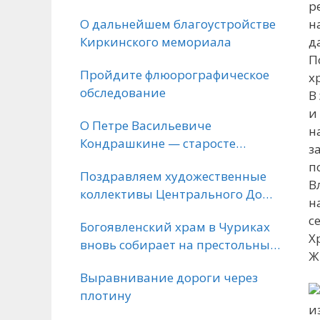
р
н
О дальнейшем благоустройстве
д
Киркинского мемориала
П
Пройдите флюорографическое
х
обследование
В
и
О Петре Васильевиче
н
Кондрашкине — старосте
з
Богоявленского храма села
п
Поздравляем художественные
Чурики
В
коллективы Центрального Дома
н
культуры Михайловского
с
Богоявленский храм в Чуриках
района
Х
вновь собирает на престольный
Ж
праздник (2026)
Выравнивание дороги через
плотину
из