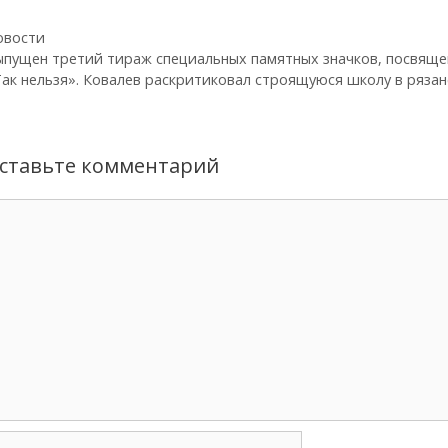
брики
овости
вигация
пущен третий тираж специальных памятных значков, посвяще
писи
ак нельзя». Ковалев раскритиковал строящуюся школу в ряза
ставьте комментарий
омментарий
мя