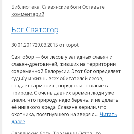
Рубрики
Библиотека
,
Славянские боги
Оставьте
комментарий
Бог Святогор
30.01.2017
29.03.2015
от
topot
Святобор — бог лесов у западных славян и
славян-дреговичей, живших на территории
современной Белорусии. Этот бог определяет
судьбу и жизнь всех обитателей лесов,
создаёт гармонию, порядок и согласие в
природе. С очень давних времен люди уже
знали, что природу надо беречь, и не делать
её никакого вреда. Славяне верили, что
охотника, посягнувшего на зверя с …
Читать
далее
Рубрики
Славянские боги
,
Традиции
Оставьте