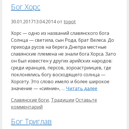
Бог Хорс
30.01.2017
13.04.2014
от
topot
Хорс — одно из названий славянского бога
Солнца — светила, сын Рода, брат Велеса. До
прихода русов на берега Днепра местные
славянские племена не знали бога Хорса. Зато
он был известен у других арийских народов:
среди иранцев, персов, зороастриицев, где
поклонялись богу восходящего солнца —
Хорсету. Это слово имело и более широкое
значение — «сияние», …
Читать далее
Рубрики
Славянские боги
,
Традиции
Оставьте
комментарий
Бог Триглав