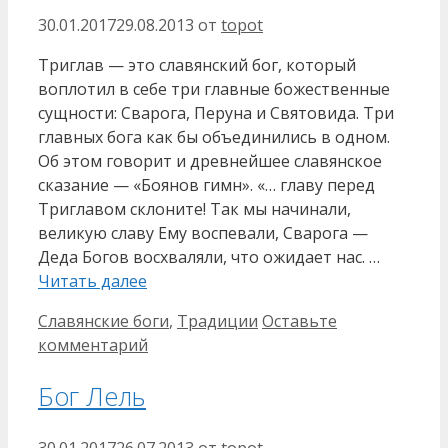
30.01.2017
29.08.2013
от
topot
Триглав — это славянский бог, который
воплотил в себе три главные божественные
сущности: Сварога, Перуна и Святовида. Три
главных бога как бы объединились в одном.
Об этом говорит и древнейшее славянское
сказание — «Боянов гимн». «… главу перед
Триглавом склоните! Так мы начинали,
великую славу Ему воспевали, Сварога —
Деда Богов восхваляли, что ожидает нас. …
Читать далее
Рубрики
Славянские боги
,
Традиции
Оставьте
комментарий
Бог Лель
30.01.2017
26.07.2013
от
topot