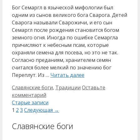
Бог Семаргл в языческой мифологии был
одним из сынов великого бога Сварога. Детей
Сварога называли Сварожичи, и его сын
Семаргл после рождения становится богом
земного огня. Иногда по ошибке Семаргла
причисляют к небесным псам, которые
охраняли семена для посева, но это не так.
Согласно преданиям, хранителем семян
считался более мелкий по значению бог
Переплут. Из …
Читать далее
Рубрики
Славянские боги
,
Традиции
Оставьте
комментарий
Навигация
Старые записи
записи
Страница
Страница
Страница
1
2
3
Следующая
→
Славянские боги