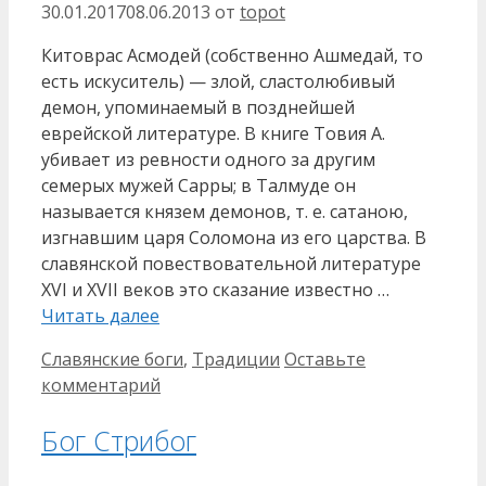
30.01.2017
08.06.2013
от
topot
Китоврас Асмодей (собственно Ашмедай, то
есть искуситель) — злой, сластолюбивый
демон, упоминаемый в позднейшей
еврейской литературе. В книге Товия А.
убивает из ревности одного за другим
семерых мужей Сарры; в Талмуде он
называется князем демонов, т. е. сатаною,
изгнавшим царя Соломона из его царства. В
славянской повествовательной литературе
XVI и XVII веков это сказание известно …
Читать далее
Рубрики
Славянские боги
,
Традиции
Оставьте
комментарий
Бог Стрибог