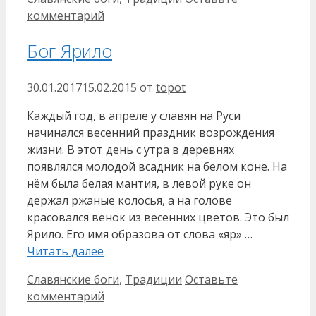
комментарий
Бог Ярило
30.01.2017
15.02.2015
от
topot
Каждый год, в апреле у славян на Руси
начинался весенний праздник возрождения
жизни. В этот день с утра в деревнях
появлялся молодой всадник на белом коне. На
нём была белая мантия, в левой руке он
держал ржаные колосья, а на голове
красовался венок из весенних цветов. Это был
Ярило. Его имя образова от слова «яр» …
Читать далее
Рубрики
Славянские боги
,
Традиции
Оставьте
комментарий