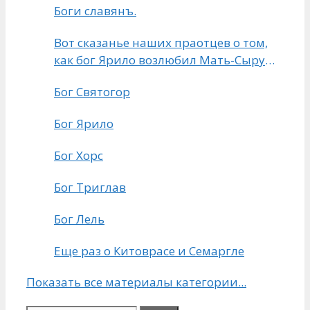
Боги славянъ.
Вот сказанье наших праотцев о том,
как бог Ярило возлюбил Мать-Сыру
Землю и как она породила всех
Бог Святогор
земнородных
Бог Ярило
Бог Хорс
Бог Триглав
Бог Лель
Еще раз о Китоврасе и Семаргле
Показать все материалы категории...