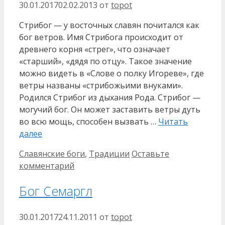
30.01.2017
02.02.2013
от
topot
Стрибог — у восточных славян почитался как
бог ветров. Имя Стрибога происходит от
древнего корня «стрег», что означает
«старший», «дядя по отцу». Такое значение
можно видеть в «Слове о полку Игореве», где
ветры названы «стрибожьими внуками».
Родился Стрибог из дыхания Рода. Стрибог —
могучий бог. Он может заставить ветры дуть
во всю мощь, способен вызвать …
Читать
далее
Рубрики
Славянские боги
,
Традиции
Оставьте
комментарий
Бог Семаргл
30.01.2017
24.11.2011
от
topot