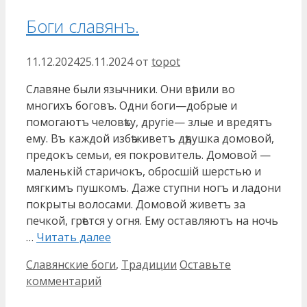
Боги славянъ.
11.12.2024
25.11.2024
от
topot
Славяне были язычники. Они вѣрили во
многихъ боговъ. Одни боги—добрые и
помогаютъ человѣку, другіе— злые и вредятъ
ему. Въ каждой избѣ живетъ дѣдушка домовой,
предокъ семьи, ея покровитель. Домовой —
маленькій старичокъ, обросшій шерстью и
мягкимъ пушкомъ. Даже ступни ногъ и ладони
покрыты волосами. Домовой живетъ за
печкой, грѣется у огня. Ему оставляютъ на ночь
…
Читать далее
Рубрики
Славянские боги
,
Традиции
Оставьте
комментарий