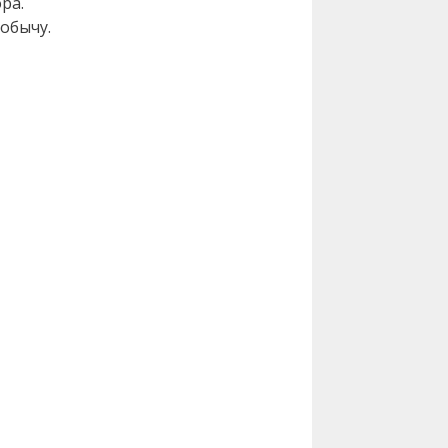
ра.
обычу.