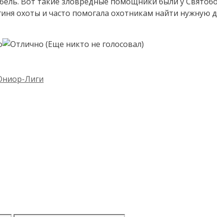
ибель. Вот такие зловредные помощники были у Святобо
гиня охоты и часто помогала охотникам найти нужную д
(Еще никто не голосовал)
Юниор-Лиги