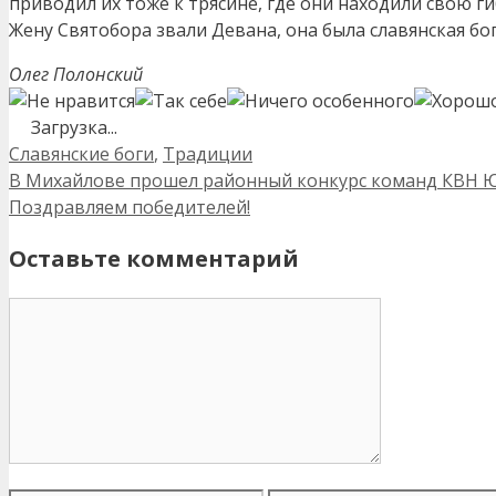
приводил их тоже к трясине, где они находили свою г
Жену Святобора звали Девана, она была славянская бо
Олег Полонский
Загрузка...
Рубрики
Славянские боги
,
Традиции
Навигация
В Михайлове прошел районный конкурс команд КВН 
записи
Поздравляем победителей!
Оставьте комментарий
Комментарий