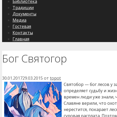
Библиотека
Традиции
Документы
Медиа
Гостевая
Контакты
Главная
Бог Святогор
30.01.2017
29.03.2015
от
topot
Святобор — бог лесов у 
определяет судьбу и жизн
времен люди уже знали, ч
Славяне верили, что охот
нерестится, покарает лес
суровая расплата. Поэто