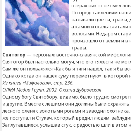
озерах никто не смел лов
По представлениям наши
называли цветы, травы, 
а камни и скалы считали
волосами. Недаром стари
произошло от земли и в 
травы.
Святогор
— персонаж восточно-славянской мифологии
Святогор был настолько могуч, что его тяжести не мог
Сам же он похвалялся:»Как бы я тяги нашёл, так я бы в
Однако когда он нашёл суму перемётную», в которой на
Из книги «Мифология», стр. 236.
ОЛМА Медиа Групп, 2002, Оксана Дубровская
Одному богу Святобору, видимо, было трудно смотреть
и другие. Вместе с лешими они должны были охранять п
лесного оленя с золотыми рогами и заводил охотника,
же поступал и Стукач, который вредил людям, заблудив
Заплутавшиеся, услышав стук, с радостью шли в этом 