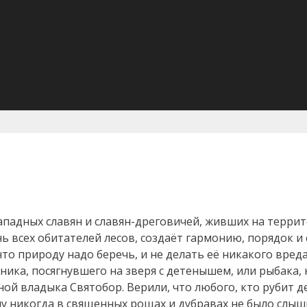
западных славян и славян-дреговичей, живших на терри
ь всех обитателей лесов, создаёт гармонию, порядок и 
то природу надо беречь, и не делать её никакого вреда
ника, посягнувшего на зверя с детенышем, или рыбака,
ной владыка Святобор. Верили, что любого, кто рубит 
му никогда в священных рощах и дубравах не было слыш