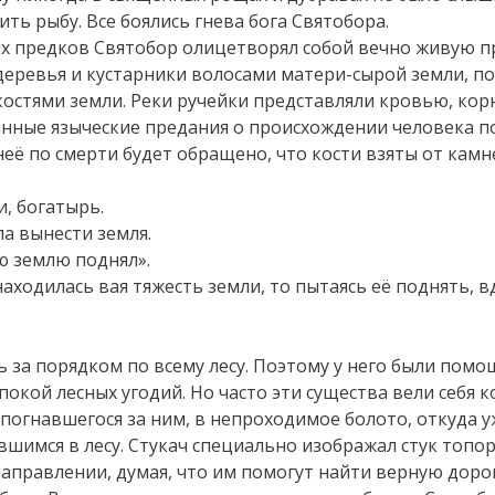
ить рыбу. Все боялись гнева бога Святобора.
х предков Святобор олицетворял собой вечно живую п
деревья и кустарники волосами матери-сырой земли, пол
 костями земли. Реки ручейки представляли кровью, ко
нные языческие предания о происхождении человека по
неё по смерти будет обращено, что кости взяты от камн
, богатырь.
ла вынести земля.
сю землю поднял».
ходилась вая тяжесть земли, то пытаясь её поднять, вд
 за порядком по всему лесу. Поэтому у него были помо
окой лесных угодий. Но часто эти существа вели себя к
 погнавшегося за ним, в непроходимое болото, откуда 
шимся в лесу. Стукач специально изображал стук топора
направлении, думая, что им помогут найти верную дорог