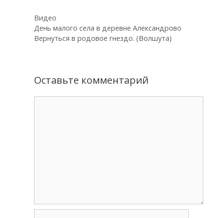
Рубрики
Видео
Навигация
День малого села в деревне Александрово
записи
Вернуться в родовое гнездо. (Волшута)
Оставьте комментарий
Комментарий
Имя