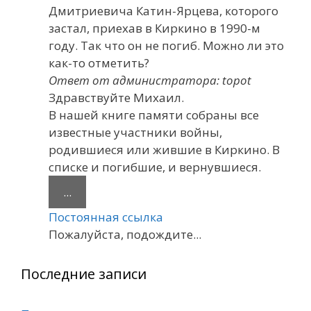
Дмитриевича Катин-Ярцева, которого
застал, приехав в Киркино в 1990-м
году. Так что он не погиб. Можно ли это
как-то отметить?
Ответ от администратора: topot
Здравствуйте Михаил.
В нашей книге памяти собраны все
известные участники войны,
родившиеся или жившие в Киркино. В
списке и погибшие, и вернувшиеся.
Переключить
...
этот
Постоянная ссылка
метабокс
Пожалуйста, подождите...
в
другое
Последние записи
состояние.