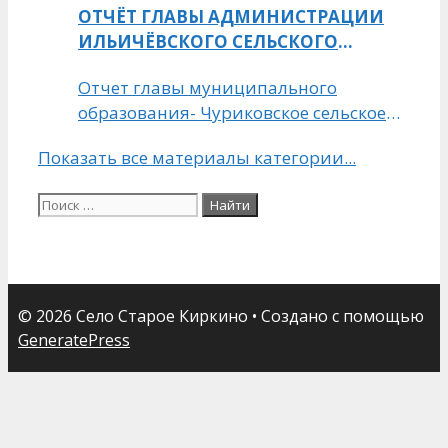
ОТЧЁТ ГЛАВЫ АДМИНИСТРАЦИИ
Волшута
на 2020 г.
ИЛЬИЧЁВСКОГО СЕЛЬСКОГО
ПОСЕЛЕНИЯ ЗА 2017 ГОД
Отчет главы муниципального
образования- Чуриковское сельское
поселение Михайловского
Показать все материалы категории...
муниципального района о своей
деятельности и деятельности
Поиск:
администрации за 2016 год и задачах
на 2017 год
© 2026 Село Старое Киркино
• Создано с помощью
GeneratePress