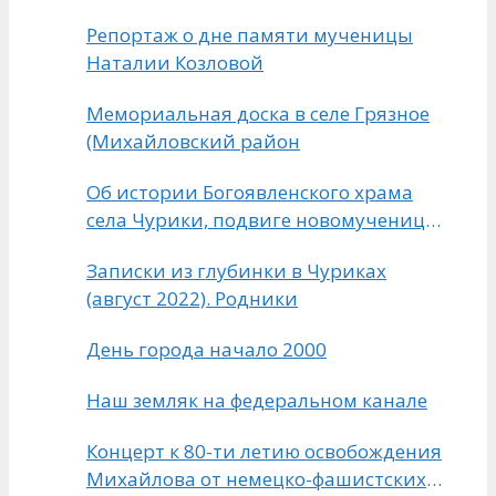
Репортаж о дне памяти мученицы
Наталии Козловой
Мемориальная доска в селе Грязное
(Михайловский район
Об истории Богоявленского храма
села Чурики, подвиге новомученицы
и праздничном богослужении. 12
Записки из глубинки в Чуриках
ноября 2022
(август 2022). Родники
День города начало 2000
Наш земляк на федеральном канале
Концерт к 80-ти летию освобождения
Михайлова от немецко-фашистских