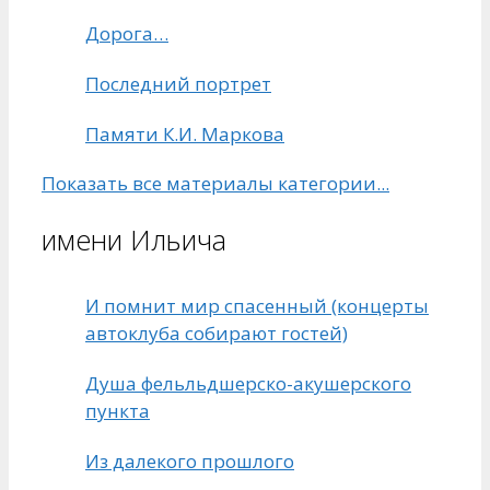
захватчиков.
Дорога…
Последний портрет
Памяти К.И. Маркова
Показать все материалы категории...
имени Ильича
И помнит мир спасенный (концерты
автоклуба собирают гостей)
Душа фельльдшерско-акушерского
пункта
Из далекого прошлого