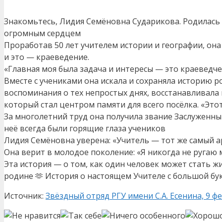
Знакомьтесь, Лидия Семёновна Сударикова. Родилась 2
огромным сердцем
Проработав 50 лет учителем истории и географии, она 
и это — краеведение.
«Главная моя была задача и интересы — это краеведче
Вместе с учениками она искала и сохраняла историю р
воспоминания о тех непростых днях, восстанавливала
который стал центром памяти для всего посёлка. «Это
За многолетний труд она получила звание Заслуженный
неё всегда были горящие глаза учеников
Лидия Семёновна уверена: «Учитель — тот же самый арт
Она верит в молодое поколение: «Я никогда не руга
Эта история — о том, как один человек может стать 
родине 🫶 История о настоящем Учителе с большой бу
Источник:
Звёздный отряд РГУ имени С.А. Есенина, 9 фе