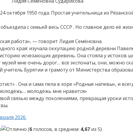
Лидия Семёновна Сударикова
4 октября 1950 года. Простая учительница из Рязанско
объездила с семьей весь СССР . Но главное дело её жизн
ская работа», — говорит Лидия Семёновна.
одного края: изучала оккупацию родной деревни Павелк
 историю исчезающих деревень. Она стояла у истоков ш
т музей мне очень дорог… все экспонаты, они, можно ск
 учитель Бурятии и грамоту от Министерства образован
ист» . Она и сама пела в хоре «Родные напевы», и всег
ю молодёжь… молодёжь мне нравится»
живой связью между поколениями, превращая уроки ист
квы.
враля 2026.
(
6
голосов, в среднем:
4,67
из 5)