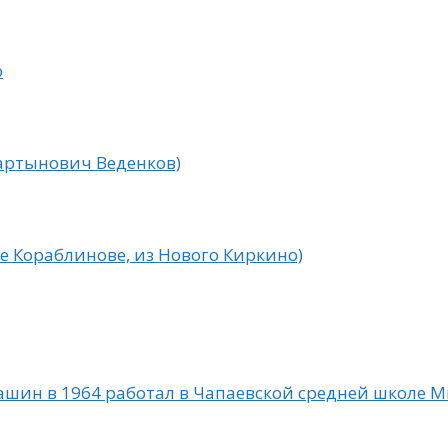
ю
Мартынович Веденков)
че Кораблинове, из Нового Киркино)
ашин в 1964 работал в Чапаевской средней школе 