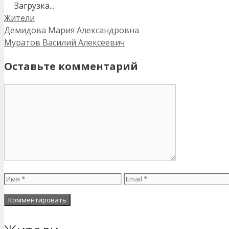
Загрузка...
Рубрики
Жители
Навигация
Демидова Мария Александровна
записи
Муратов Василий Алексеевич
Оставьте комментарий
Комментарий
Имя
Email