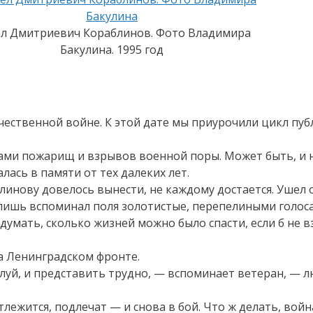
л Дмитриевич Кораблинов. Фото Владимира
Бакулина. 1995 год
ественной войне. К этой дате мы приурочили цикл пуб
­ми пожарищ и взрывов военной поры. Может быть, и н
алась в памяти от тех далеких лет.
нову довелось вынести, не каждому достается. Ушел он
лишь вспоминал поля золоти­стые, перепелиными голоса
умать, сколько жизней можно было спасти, если б не вз
На Ленинградском фронте.
а­луй, и представить трудно, — вспоминает ветеран, — 
тлежится, подлечат — и снова в бой. Что ж делать, вой