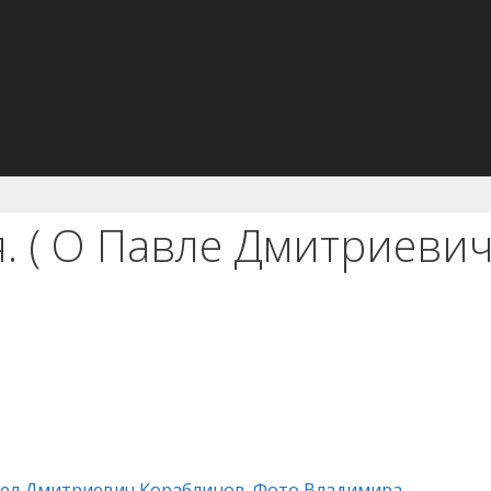
я. ( О Павле Дмитриеви