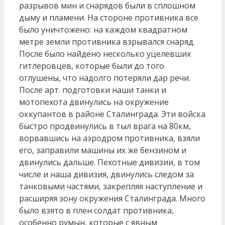
разрывов мин и снарядов были в сплошном
дыму и пламени. На стороне противника все
было уничтожено: на каждом квадратном
метре земли противника взрывался снаряд.
После было найдено несколько уцелевших
гитлеровцев, которые были до того
оглушены, что надолго потеряли дар речи.
После арт. подготовки наши танки и
мотопехота двинулись на окружение
оккупантов в районе Сталинграда. Эти войска
быстро продвинулись в тыл врага на 80км,
ворвавшись на аэродром противника, взяли
его, заправили машины их же бензином и
двинулись дальше. Пехотные дивизии, в том
числе и наша дивизия, двинулись следом за
танковыми частями, закрепляя наступление и
расширяя зону окружения Сталинграда. Много
было взято в плен солдат противника,
особенно румын, которые с явным