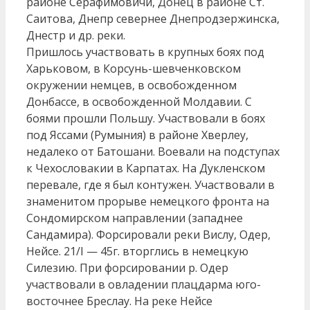
районе Серафимовичи, Донец в районе Ст.
Саитова, Днепр севернее Днепродзержинска,
Днестр и др. реки.
Пришлось участвовать в крупных боях под
Харьковом, в Корсунь-шевченковском
окружении немцев, в освобожденном
Донбассе, в освобожденной Молдавии. С
боями прошли Польшу. Участвовали в боях
под Яссами (Румыния) в районе Хверлеу,
недалеко от Батошани. Воевали на подступах
к Чехословакии в Карпатах. На Дукленском
перевале, где я был контужен. Участвовали в
знаменитом прорыве немецкого фронта на
Сондомирском направлении (западнее
Сандамира). Форсировали реки Вислу, Одер,
Нейсе. 21/I — 45г. вторглись в немецкую
Силезию. При форсировании р. Одер
участвовали в овладении плацдарма юго-
восточнее Бреслау. На реке Нейсе