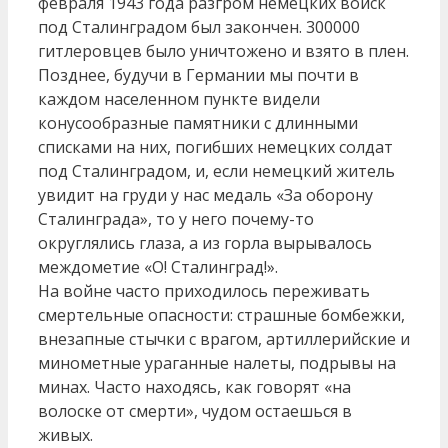
февраля 1943 года разгром немецких войск
под Сталинградом был закончен. 300000
гитлеровцев было уничтожено и взято в плен.
Позднее, будучи в Германии мы почти в
каждом населенном пункте видели
конусообразные памятники с длинными
списками на них, погибших немецких солдат
под Сталинградом, и, если немецкий житель
увидит на груди у нас медаль «За оборону
Сталинграда», то у него почему-то
округлялись глаза, а из горла вырывалось
междометие «О! Сталинград!».
На войне часто приходилось переживать
смертельные опасности: страшные бомбежки,
внезапные стычки с врагом, артиллерийские и
минометные ураганные налеты, подрывы на
минах. Часто находясь, как говорят «на
волоске от смерти», чудом остаешься в
живых.