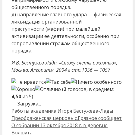
непримиримости к любому нарушению
общественного порядка.
д) направление главного удара — физическая
ликвидация организованной
преступности (мафии) при малейшей
активизации ее деятельности, особенно при
сопротивлении стражам общественного
порядка.
И.В. Бестужев-Лада, «Свожу счеты с жизнью»,
Москва, Алгоритм, 2004 г стр.1056 — 1057
(
2
голосов, в среднем:
4,50
из 5)
Загрузка...
Рубрики
Работы академика Игоря Бестужева-Лады
Навигация
Преображенская церковь с.Грязное сообщает
записи
О собрании 13 октября 2018 г. в деревне
Волшута