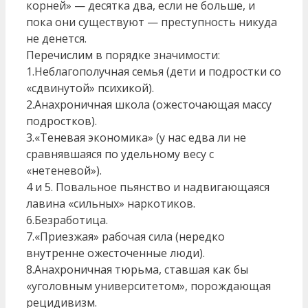
корней» — десятка два, если не больше, и
пока они существуют — преступность никуда
не денется.
Перечислим в порядке значимости:
1.Неблагополучная семья (дети и подростки со
«сдвинутой» психикой).
2.Анахроничная школа (ожесточающая массу
подростков).
3.«Теневая экономика» (у нас едва ли не
сравнявшаяся по удельному весу с
«нетеневой»).
4 и 5. Повальное пьянство и надвигающаяся
лавина «сильных» наркотиков.
6.Безработица.
7.«Приезжая» рабочая сила (нередко
внутренне ожесточенные люди).
8.Анахроничная тюрьма, ставшая как бы
«уголовным университетом», порождающая
рецидивизм.